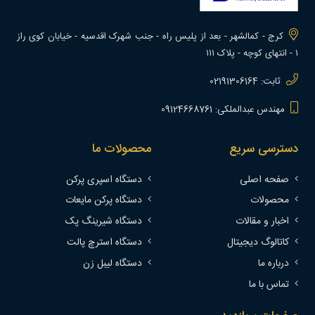
کرج - کمالشهر - بعد از پلیس راه - جنب شهرک اقدسیه - خیابان کوی راز
۱ - انتهای کوچه - پلاک ۱۱۱
ثابت: 02191306164
مهندس عبدالملکی: 09124668761
دسترسی سریع
محصولات ما
صفحه اصلی
دستگاه اسپری پرکن
محصولات
دستگاه پرکن مایعات
اخبار و مقالات
دستگاه شیرینگ پک
کاتالوگ دیجیتال
دستگاه استرچ پالت
درباره ما
دستگاه لیبل زن
تماس با ما